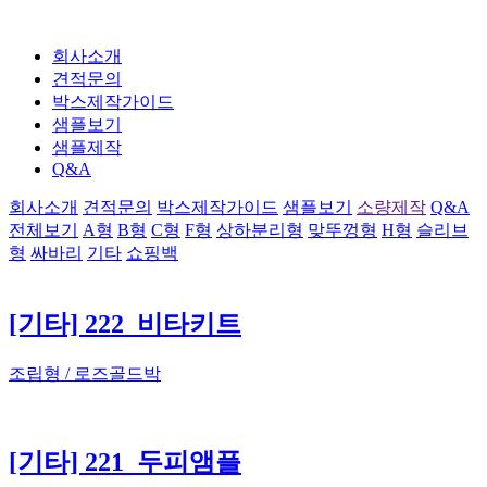
회사소개
견적문의
박스제작가이드
샘플보기
샘플제작
Q&A
회사소개
견적문의
박스제작가이드
샘플보기
소량제작
Q&A
전체보기
A형
B형
C형
F형
상하분리형
맞뚜껑형
H형
슬리브
형
싸바리
기타
쇼핑백
[기타] 222_비타키트
조립형 / 로즈골드박
[기타] 221_두피앰플