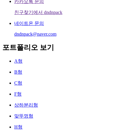
카카오톡 문의
친구찾기에서 dndnpack
네이트온 문의
dndnpack@naver.com
포트폴리오 보기
A형
B형
C형
F형
상하분리형
맞뚜껑형
H형