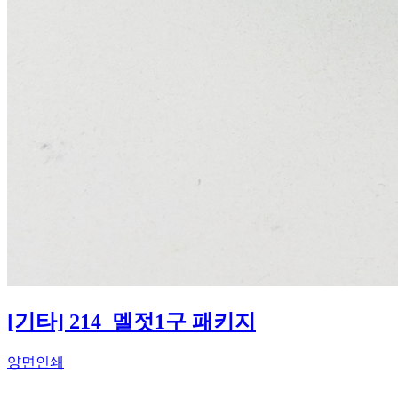
[기타] 214_멜젓1구 패키지
양면인쇄