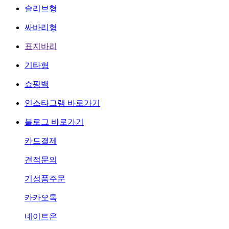
슬리브형
싸바리형
표지바리
기타형
쇼핑백
인스타그램 바로가기
블로그 바로가기
카드결제
견적문의
기성품주문
카카오톡
네이트온