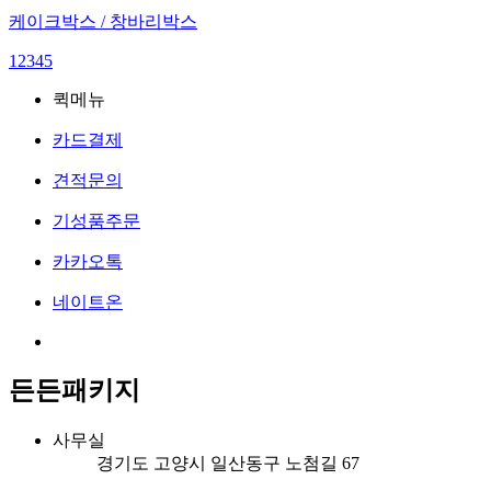
케이크박스 / 창바리박스
1
2
3
4
5
퀵메뉴
카드결제
견적문의
기성품주문
카카오톡
네이트온
든든패키지
사무실
경기도 고양시 일산동구 노첨길 67