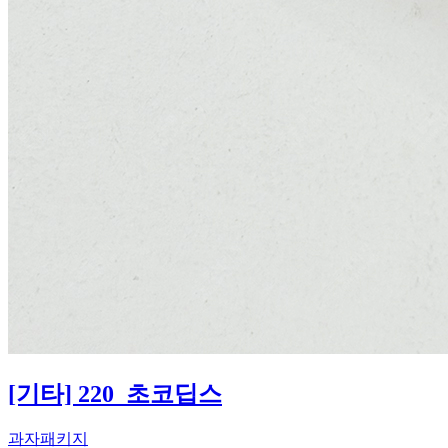
[기타] 220_초코딥스
과자패키지