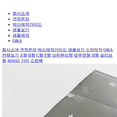
회사소개
견적문의
박스제작가이드
샘플보기
샘플제작
Q&A
회사소개
견적문의
박스제작가이드
샘플보기
소량제작
Q&A
전체보기
A형
B형
C형
F형
상하분리형
맞뚜껑형
H형
슬리브
형
싸바리
기타
쇼핑백