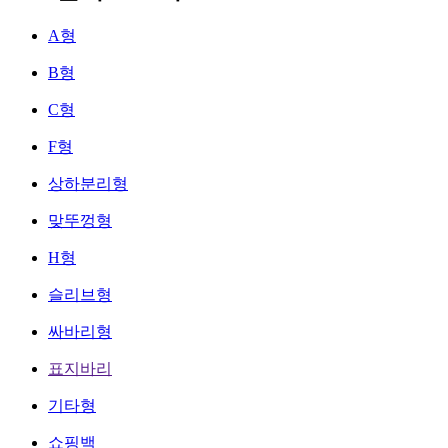
A형
B형
C형
F형
상하분리형
맞뚜껑형
H형
슬리브형
싸바리형
표지바리
기타형
쇼핑백