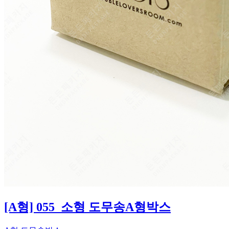
[A형] 055_소형 도무송A형박스