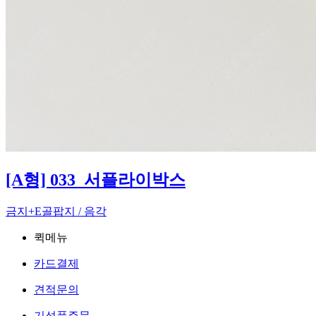
[A형] 033_서플라이박스
금지+E골팝지 / 음각
퀵메뉴
카드결제
견적문의
기성품주문